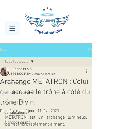
Post
Tous les posts
Carine PLAIS
Tous les posts
10 déc. 2019
2 min de lecture
Archange METATRON : Celui
En pratique
qui occupe le trône à côté du
Mondes célestes
trône Divin.
Spiritualité
Dernière mise à jour :
11 févr. 2020
Canalisations
METATRON est un archange lumineux, 
À propos de moi
pur et incroyablement aimant.