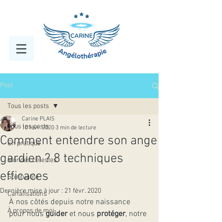
Post
Tous les posts
Carine PLAIS
Tous les posts
10 févr. 2020
3 min de lecture
Comment entendre son ange
En pratique
gardien ? 8 techniques
Mondes célestes
efficaces
Spiritualité
Dernière mise à jour :
21 févr. 2020
Canalisations
À nos côtés depuis notre naissance 
À propos de moi
pour nous 
guider
 et nous 
protéger
, notre 