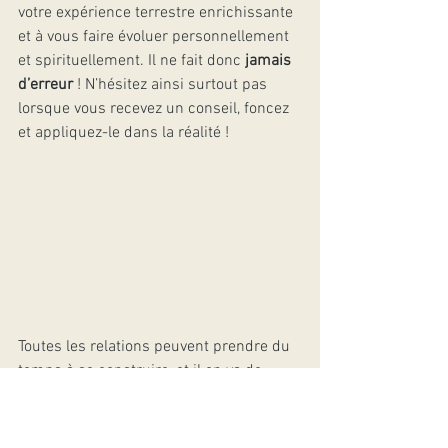
votre expérience terrestre enrichissante 
et à vous faire évoluer personnellement 
et spirituellement. Il ne fait donc 
jamais 
d’erreur
 ! N’hésitez ainsi surtout pas 
lorsque vous recevez un conseil, foncez 
et appliquez-le dans la réalité !
Toutes les relations peuvent prendre du 
temps à se construire, et il en va de 
même avec votre ange gardien. Mais une 
chose est sûre, plus vous interagirez et 
vous rapprocherez des anges, plus votre 