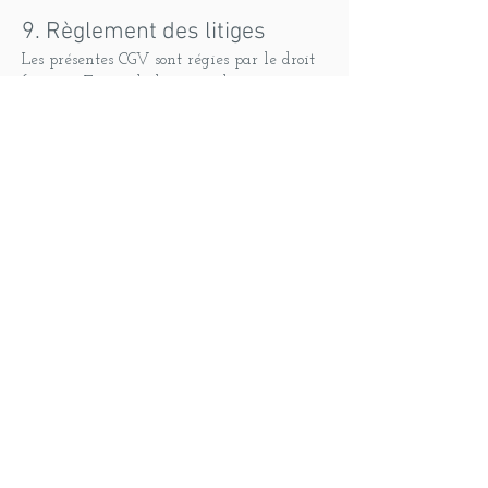
9. Règlement des litiges
Les présentes CGV sont régies par le droit
français. En cas de litige ou de
réclamation, le client doit en priorité
contacter Carine PLAIS Angélothérapie
pour rechercher une solution amiable. En
l’absence de résolution amiable, le litige
sera soumis aux tribunaux compétents
selon la législation française.
10. Contact
Pour toute question ou demande de
renseignement concernant ces Conditions
Générales de Vente, vous pouvez nous
contacter
à
carineangelotherapie@gmail.com
ou
via le formulaire de contact disponible sur
notre site.