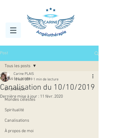
Post
Tous les posts
Carine PLAIS
Tous les posts
10 oct. 2019
1 min de lecture
Canalisation du 10/10/2019
En pratique
Dernière mise à jour :
11 févr. 2020
Mondes célestes
Spiritualité
Canalisations
À propos de moi