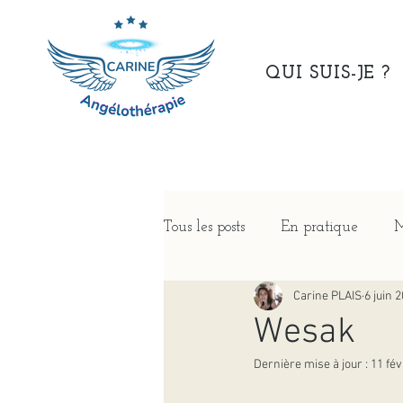
QUI SUIS-JE ?
Tous les posts
En pratique
M
Carine PLAIS
6 juin 
Wesak
Dernière mise à jour :
11 fév