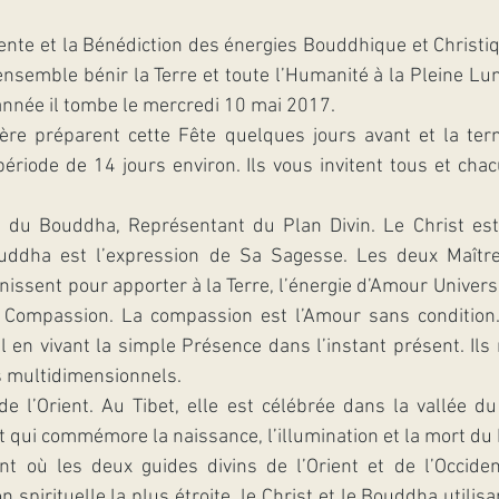
nte et la Bénédiction des énergies Bouddhique et Christi
 ensemble bénir la Terre et toute l’Humanité à la Pleine Lu
année il tombe le mercredi 10 mai 2017.
re préparent cette Fête quelques jours avant et la ter
ériode de 14 jours environ. Ils vous invitent tous et chacu
 du Bouddha, Représentant du Plan Divin. Le Christ est 
uddha est l’expression de Sa Sagesse. Les deux Maître
issent pour apporter à la Terre, l’énergie d’Amour Universel
a Compassion. La compassion est l’Amour sans condition. 
en vivant la simple Présence dans l’instant présent. Ils
s multidimensionnels.
de l’Orient. Au Tibet, elle est célébrée dans la vallée du
nt qui commémore la naissance, l’illumination et la mort d
t où les deux guides divins de l’Orient et de l’Occident
on spirituelle la plus étroite, le Christ et le Bouddha utili