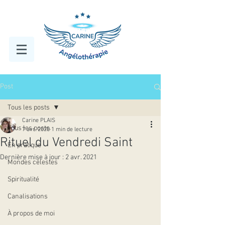
Post
Tous les posts
Carine PLAIS
Tous les posts
7 avr. 2020
1 min de lecture
Rituel du Vendredi Saint
En pratique
Dernière mise à jour :
2 avr. 2021
Mondes célestes
Spiritualité
Canalisations
À propos de moi