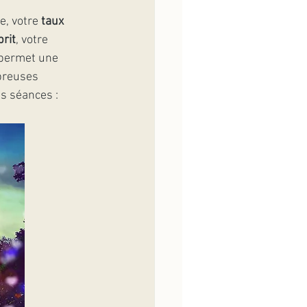
, votre 
taux 
prit
, votre 
 permet une 
breuses 
s séances : 