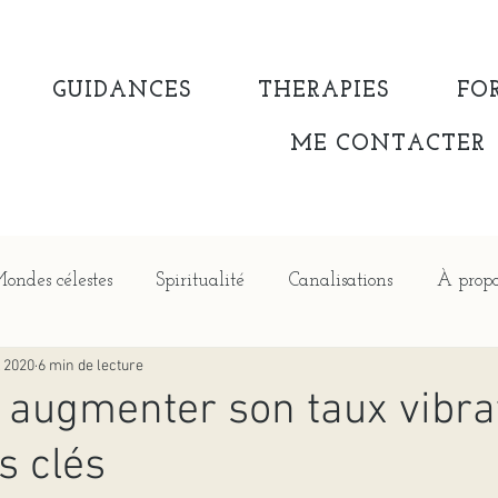
GUIDANCES
THERAPIES
FO
ME CONTACTER
ondes célestes
Spiritualité
Canalisations
À propo
. 2020
6 min de lecture
ugmenter son taux vibrat
s clés