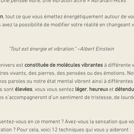
 Une pensée vibre, une vibration attire » Abraham Hicks
on
, tout ce que vous émettez énergétiquement autour de vou
avez la possibilité de modifier votre réalité en changeant 
“Tout est énergie et vibration.” –Albert Einstein
nivers est 
constituée de molécules vibrantes
 à différente 
êtres vivants, des pierres, des pensées ou des émotions. No
os paroles ou notre état mental vibrent ainsi à différentes
s sont 
élevées
, vous vous sentez 
léger
, 
heureux
 et 
détendu
les s’accompagneront d’un sentiment de tristesse, de lourde
entez-vous en ce moment ? Avez-vous la sensation que vo
tion ? Pour cela, voici 12 techniques qui vous y aideront :