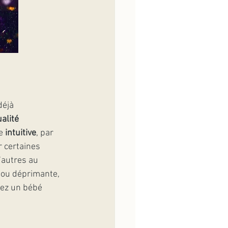
déjà 
alité 
e 
intuitive
, par 
 certaines 
’autres au 
 ou déprimante, 
dez un bébé 