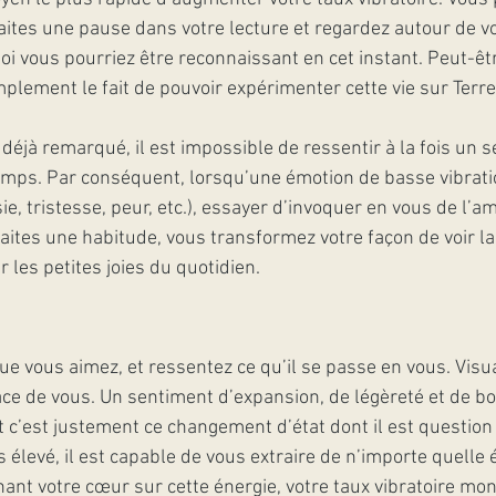
 Faites une pause dans votre lecture et regardez autour de
i vous pourriez être reconnaissant en cet instant. Peut-être
simplement le fait de pouvoir expérimenter cette vie sur Terre
déjà remarqué, il est impossible de ressentir à la fois un s
emps. Par conséquent, lorsqu’une émotion de basse vibrati
sie, tristesse, peur, etc.), essayer d’invoquer en vous de l’a
faites une habitude, vous transformez votre façon de voir la 
r les petites joies du quotidien.
e vous aimez, et ressentez ce qu’il se passe en vous. Visua
ce de vous. Un sentiment d’expansion, de légèreté et de b
 c’est justement ce changement d’état dont il est question i
lus élevé, il est capable de vous extraire de n’importe quell
nant votre cœur sur cette énergie, votre taux vibratoire mon