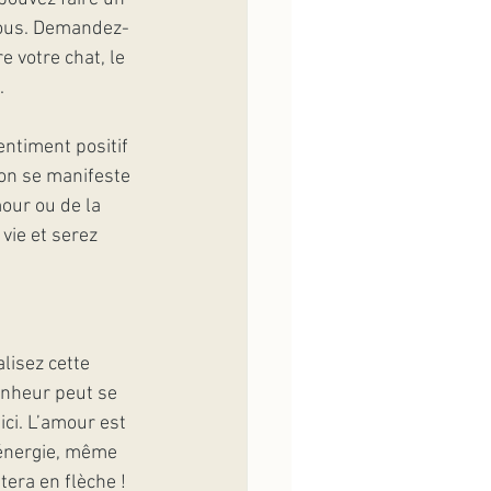
 vous. Demandez-
 votre chat, le 
.
entiment positif 
on se manifeste 
mour ou de la 
vie et serez 
lisez cette 
onheur peut se 
ci. L’amour est 
e énergie, même 
tera en flèche !