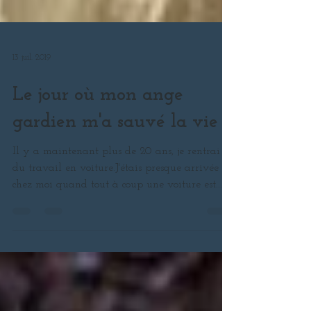
13 juil. 2019
Le jour où mon ange
gardien m'a sauvé la vie
Il y a maintenant plus de 20 ans, je rentrai
du travail en voiture.J'étais presque arrivée
chez moi quand tout à coup une voiture est...