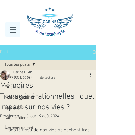
Post
Tous les posts
Carine PLAIS
Tous les posts
5 avr. 2024
4 min de lecture
Mémoires
En pratique
Transgénérationnelles : quel
Mondes célestes
impact sur nos vies ?
Spiritualité
Dernière mise à jour :
9 août 2024
Canalisations
À propos de moi
Dans le tissu de nos vies se cachent très 