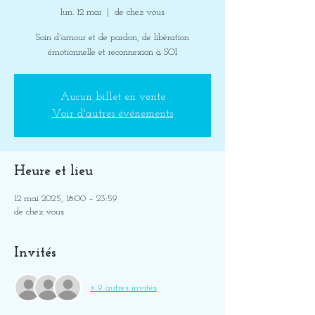
lun. 12 mai
  |  
de chez vous
Soin d'amour et de pardon, de libération
émotionnelle et reconnexion à SOI
Aucun billet en vente
Voir d'autres événements
Heure et lieu
12 mai 2025, 18:00 – 23:59
de chez vous
Invités
+ 9 autres invités