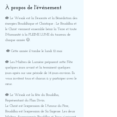
À propos de l'événement
🪷 Le Wesak est la Descente et la Bénédiction des 
énergies Bouddhique et Christique : Le Bouddha et 
le Christ viennent ensemble bénir la Terre et toute 
l’Humanité à la PLEINE LUNE du taureau de 
chaque année 🌝.
 🪷 Cette année il tombe le lundi 12 mai
🪷 Les Maîtres de Lumière préparent cette Fête 
quelques jours avant et la terminent quelques 
jours après sur une période de 14 jours environ. Ils 
vous invitent tous et chacun à y participer avec le 
cœur. 
🪷 Le Wésak est la fête du Bouddha, 
Représentant du Plan Divin. 
Le Christ est l’expression de l’Amour du Père, 
Bouddha est l’expression de Sa Sagesse. Les deux 
Maîtres Ascensionnés Bouddha et Jésus s’unissent 