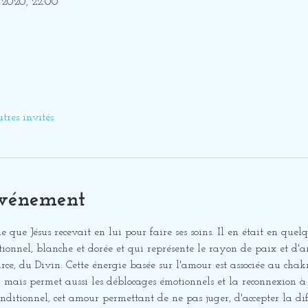
. 2020, 22:00
tres invités
événement
e que Jésus recevait en lui pour faire ses soins. Il en était en quelqu
onnel, blanche et dorée et qui représente le rayon de paix et d'am
ce, du Divin. Cette énergie basée sur l'amour est associée au chak
 mais permet aussi les déblocages émotionnels et la reconnexion à 
ditionnel, cet amour permettant de ne pas juger, d'accepter la diff