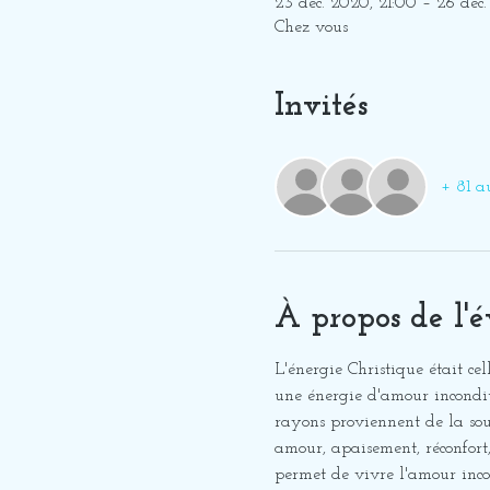
23 déc. 2020, 21:00 – 26 déc
Chez vous
Invités
+ 81 au
À propos de l'
L'énergie Christique était cell
une énergie d'amour inconditi
rayons proviennent de la sour
amour, apaisement, réconfort,
permet de vivre l'amour incon