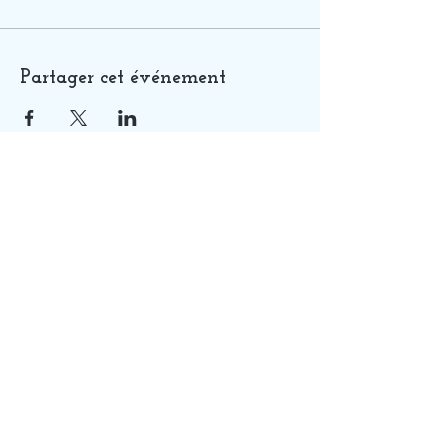
Partager cet événement
QUI SUIS-JE ?
SOINS
GUIDANCES
FORMATIONS