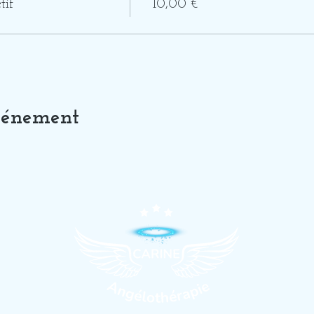
tif
10,00 €
vénement