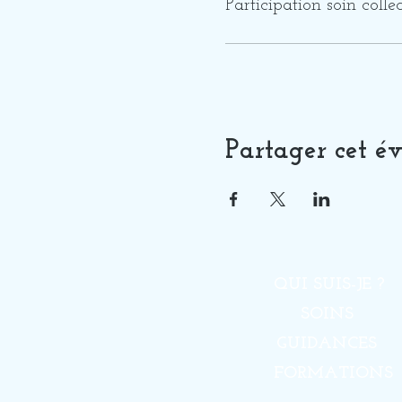
Participation soin collec
Partager cet é
QUI SUIS-JE ?
SOINS
GUIDANCES
FORMATIONS