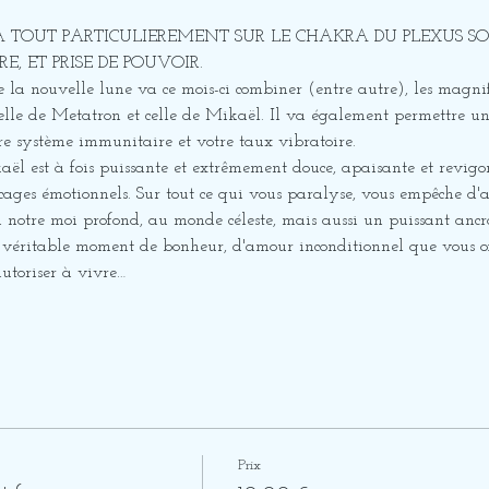
RA TOUT PARTICULIEREMENT SUR LE CHAKRA DU PLEXUS SO
, ET PRISE DE POUVOIR.
e la nouvelle lune va ce mois-ci combiner (entre autre), les magn
elle de Metatron et celle de Mikaël. Il va également permettre un
e système immunitaire et votre taux vibratoire.
ël est à fois puissante et extrêmement douce, apaisante et revigor
ocages émotionnels. Sur tout ce qui vous paralyse, vous empêche d'
notre moi profond, au monde céleste, mais aussi un puissant ancra
véritable moment de bonheur, d'amour inconditionnel que vous offr
autoriser à vivre…
Prix