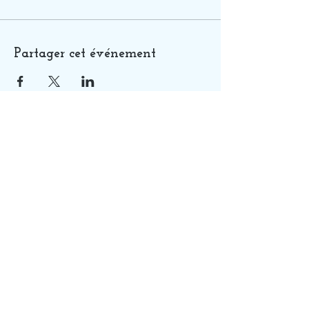
Partager cet événement
QUI SUIS-JE ?
SOINS
GUIDANCES
FORMATIONS