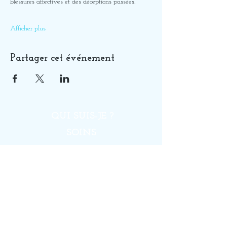
blessures affectives et des déceptions passées.
Afficher plus
Partager cet événement
QUI SUIS-JE ?
SOINS
GUIDANCES
FORMATIONS