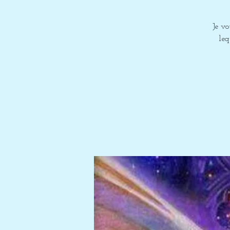
Je v
leq