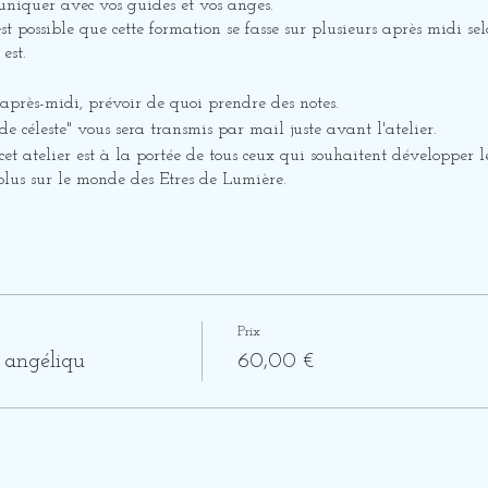
niquer avec vos guides et vos anges.
 est possible que cette formation se fasse sur plusieurs après midi s
est.
e après-midi, prévoir de quoi prendre des notes.
e céleste" vous sera transmis par mail juste avant l'atelier.
cet atelier est à la portée de tous ceux qui souhaitent développer l
plus sur le monde des Etres de Lumière.
ONT LIMITEES
 SONT INTERESSEES PAR LA MISE EN PLACE D'UN ATELIER
L.
Prix
 angéliqu
60,00 €