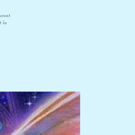
urant
t la