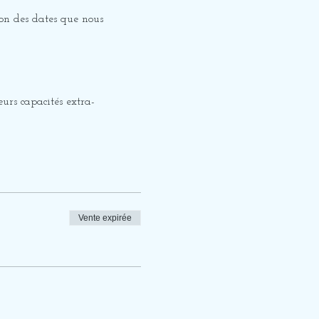
elon des dates que nous
eurs capacités extra-
 EN SEMAINE MERCI DE
Vente expirée