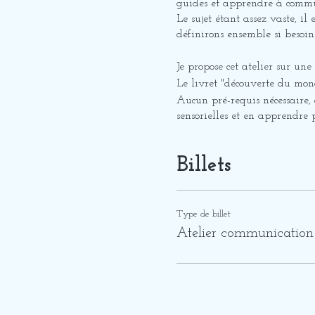
guides et apprendre à commu
Le sujet étant assez vaste, il
définirons ensemble si besoin 
Je propose cet atelier sur un
Le livret "découverte du mond
Aucun pré-requis nécessaire, 
sensorielles et en apprendre 
ATTENTION LES PLACES S
Billets
SI CERTAINES PERSONNES
ME CONTACTER PAR MAI
Type de billet
Atelier communication