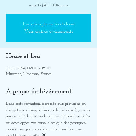
sam. 13 juil.
  |  
Miramas
Les inscriptions sont closes
Voir autres événements
Heure et lieu
13 juil. 2024, 09:00 – 18:00
Miramas, Miramas, France
À propos de l'événement
Dans cette formation, adressée aux praticiens en 
énergétiques (magnétisme, reiki, lahochi...), je vous 
enseignerai des méthodes de travail avancées afin 
de developper vos soins, ainsi que des pratiques 
angéliques qui vous aideront à travailler  avec 
vos Etres de Lumière 🌟. 