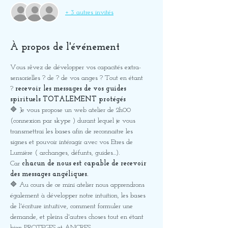
+ 3 autres invités
À propos de l'événement
Vous rêvez de développer vos capacités extra-
sensorielles ? de 
? de vos anges ? Tout en étant 
? 
recevoir les messages de vos guides 
spirituels 
TOTALEMENT protégés
🔷 Je vous propose un web atelier de 2h00 
(connexion par skype ) durant lequel je vous 
transmettrai les bases afin de reconnaitre les 
signes et pouvoir intéragir avec vos Etres de 
Lumière ( archanges, défunts, guides...). 
Car 
chacun de nous est capable de recevoir 
des messages angéliques.
🔷 Au cours de ce mini atelier nous apprendrons 
également à développer notre intuition, les bases 
de l'écriture intuitive, comment formuler une 
demande, et pleins d'autres choses tout en étant 
bien PROTEGES et ANCRES. 