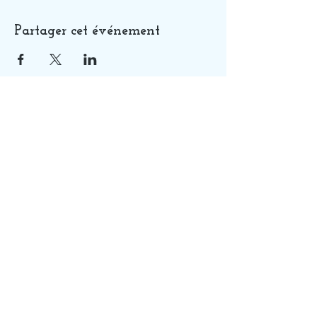
Partager cet événement
QUI SUIS-JE ?
SOINS
GUIDANCES
FORMATIONS
ME CONTACTER