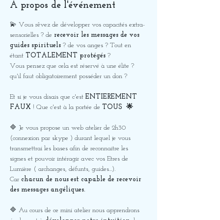
À propos de l'événement
💫 Vous rêvez de développer vos capacités extra-
sensorielles ? de 
recevoir les messages de vos 
guides spirituels 
? de vos anges ? Tout en 
étant 
TOTALEMENT protégés
 ? 
Vous pensez que cela est réservé à une élite ? 
qu'il faut obligatoirement posséder un don ? 
Et si je vous disais que c'est 
ENTIEREMENT 
FAUX
 ! Que c'est à la portée de 
TOUS  🌟
🔷 Je vous propose un web atelier de 2h30 
(connexion par skype ) durant lequel je vous 
transmettrai les bases afin de reconnaitre les 
signes et pouvoir intéragir avec vos Etres de 
Lumière ( archanges, défunts, guides...). 
Car 
chacun de nous est capable de recevoir 
des messages angéliques.
🔷 Au cours de ce mini atelier nous apprendrons 