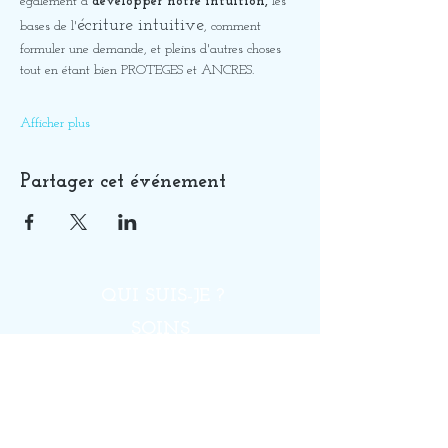
également à 
développer notre intuition,
 les 
écriture intuitive
bases de l'
, comment 
formuler une demande, et pleins d'autres choses 
tout en étant bien PROTEGES et ANCRES. 
Afficher plus
Partager cet événement
QUI SUIS-JE ?
SOINS
GUIDANCES
FORMATIONS