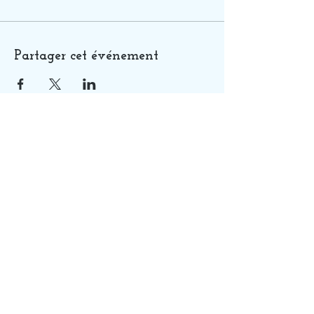
Partager cet événement
QUI SUIS-JE ?
SOINS
GUIDANCES
FORMATIONS