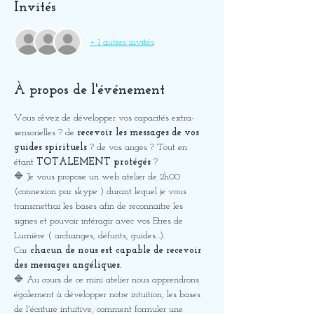
Invités
+ 1 autres invités
À propos de l'événement
Vous rêvez de développer vos capacités extra-
sensorielles ? de 
recevoir les messages de vos 
guides spirituels 
? de vos anges ? Tout en 
étant 
TOTALEMENT protégés
 ? 
🔷 Je vous propose un web atelier de 2h00 
(connexion par skype ) durant lequel je vous 
transmettrai les bases afin de reconnaitre les 
signes et pouvoir intéragir avec vos Etres de 
Lumière ( archanges, défunts, guides...). 
Car 
chacun de nous est capable de recevoir 
des messages angéliques.
🔷 Au cours de ce mini atelier nous apprendrons 
également à développer notre intuition, les bases 
de l'écriture intuitive, comment formuler une 