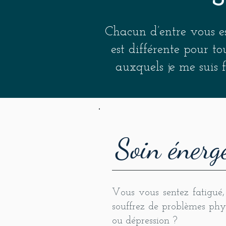
Chacun d’entre vous es
est différente pour t
auxquels je me suis
Soin énergé
Vous vous sentez fatigué,
souffrez de problèmes phy
ou dépression ?