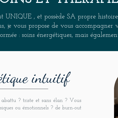
t UNIQUE , et possède SA propre histoire
ous, je vous propose de vous accompagner via
 formée : soins énergétiques, mais égale
tique intuitif
 abattu ? triste et sans élan ? Vous
siques ou émotionnels ? de burn-out