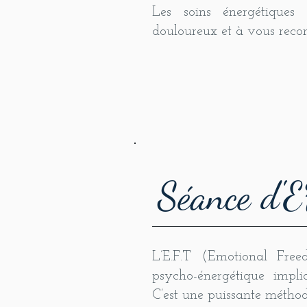
Les soins énergétique
douloureux et à vous recon
Séance d'
L’E.F.T (Emotional Fre
psycho-énergétique impl
C’est une puissante métho