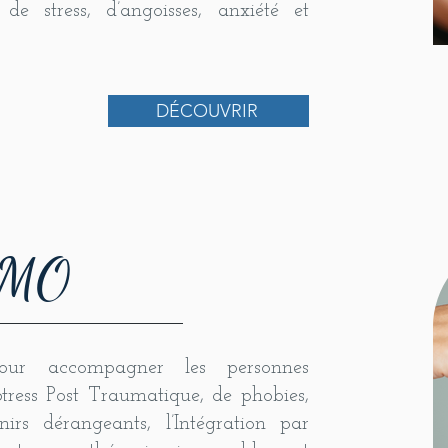
de stress, d’angoisses, anxiété et
DÉCOUVRIR
IMO
our accompagner les personnes
tress Post Traumatique, de phobies,
irs dérangeants, l’Intégration par