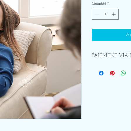
Quantité
*
Aj
PAIEMENT VIA 
Supplément de 2€ si pa